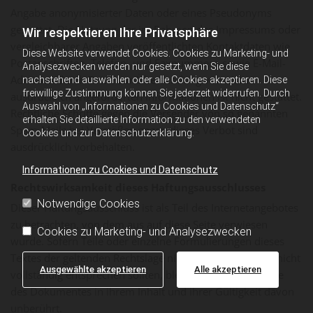
Angabe anonymisierter Daten oder eines Pseudonyms
gestattet. Die Nutzung der im Rahmen des Impressums oder
Wir respektieren Ihre Privatsphäre
vergleichbarer Angaben veröffentlichten Kontaktdaten wie
Diese Website verwendet Cookies. Cookies zu Marketing- und
Postanschriften, Telefon- und Faxnummern sowie E-Mail-
Analysezwecken werden nur gesetzt, wenn Sie diese
Adressen durch Dritte zur Übersendung von nicht
nachstehend auswählen oder alle Cookies akzeptieren. Diese
freiwillige Zustimmung können Sie jederzeit widerrufen. Durch
ausdrücklich angeforderten Informationen ist nicht gestattet.
Auswahl von „Informationen zu Cookies und Datenschutz“
Rechtliche Schritte gegen die Versender von so genannten
erhalten Sie detaillierte Information zu den verwendeten
Spam-Mails bei Verstößen gegen dieses Verbot sind
Cookies und zur Datenschutzerklärung.
ausdrücklich vorbehalten.
Informationen zu Cookies und Datenschutz
Rechtswirksamkeit dieses Haftungsausschlusses
Notwendige Cookies
Dieser Haftungsausschluss ist als Teil des Internetangebotes
zu betrachten, von dem aus auf diese Seite verwiesen
Cookies zu Marketing- und Analysezwecken
wurde. Sofern Teile oder einzelne Formulierungen dieses
Textes der geltenden Rechtslage nicht, nicht mehr oder nicht
Ausgewählte akzeptieren
Alle akzeptieren
vollständig entsprechen sollten, bleiben die übrigen Teile
des Dokumentes in ihrem Inhalt und ihrer Gültigkeit davon
unberührt.