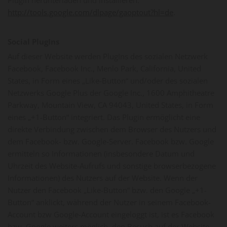
Plugin herunterladen und installieren:
http://tools.google.com/dlpage/gaoptout?hl=de
.
Social PlugIns
Auf dieser Website werden PlugIns des sozialen Netzwerk
Facebook, Facebook Inc., Menlo Park, California, United
States, in Form eines „Like-Button“ und/oder des sozialen
Netzwerks Google Plus der Google Inc., 1600 Amphitheatre
Parkway, Mountain View, CA 94043, United States, in Form
eines „+1-Button“ integriert. Das Plugin ermöglicht eine
direkte Verbindung zwischen dem Browser des Nutzers und
dem Facebook- bzw. Google-Server. Facebook bzw. Google
ermitteln so Informationen (insbesondere Datum und
Uhrzeit des Website-Aufrufs und sonstige browserbezogene
Informationen) des Nutzers auf der Website. Wenn der
Nutzer den Facebook „Like-Button“ bzw. den Google „+1-
Button“ anklickt, während der Nutzer in seinem Facebook-
Account bzw Google-Account eingeloggt ist, ist es Facebook
bzw. Google weiters möglich, den Besuch auf der Website