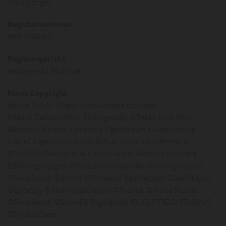
Ümit Zenger
Registernummer
HRB 238062
Registergericht
Amtsgericht München
Fotos Copyright
Adobe Stock - https://stock.adobe.com/de/
©Mihai Zaharia ©ME_Photography ©TAMA KUN ©Gil
Macedo ©Keitma ©Jasmina ©godlikeart ©Sutthiphong
©BCFC ©guruXOX ©Yakobchuk Olena ©LIGHTFIELD
STUDIOS ©World of AI ©Anne-Marie Albrecht ©sandra
©BlazingDesigns ©Pixel-Shot ©AIproduction ©igolaizola
©Surachetsh ©amnaj ©PixMedia ©perfectlab ©DedMityay
©LimeSky ©Andrii Gatchenko ©Rashidi ©Africa Studio
©Surachetsh ©SnowElf ©igolaizola ©LIGHTFIELD STUDIOS
©Drobot Dean