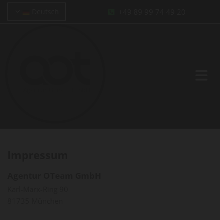
+49 89 99 74 49 20
Deutsch

Impressum
Agentur OTeam GmbH
Karl-Marx-Ring 90
81735 München